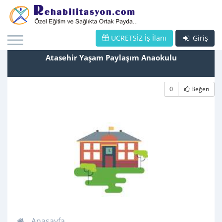
ÜCRETSİZ İş İlanı
Giriş
Atasehir Yaşam Paylaşım Anaokulu
0
Beğen
Anasayfa