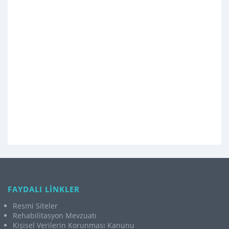
FAYDALI LİNKLER
Resmi Siteler
Rehabilitasyon Mevzuatı
Kişisel Verilerin Korunması Kanunu