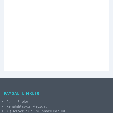
FAYDALI LİNKLER
Resmi Siteler
Rehabilitasyon Mevzuatı
Kişisel Verilerin Korunması Kanunu