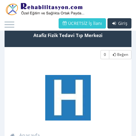
ÜCRETSİZ İş İlanı
Giriş
Atafiz Fizik Tedavi Tıp Merkezi
0
Beğen
Anasayfa