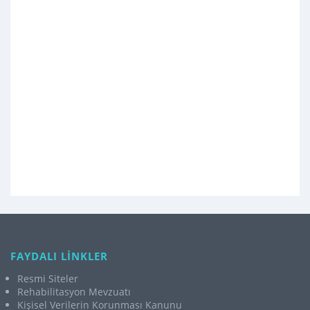
FAYDALI LİNKLER
Resmi Siteler
Rehabilitasyon Mevzuatı
Kişisel Verilerin Korunması Kanunu