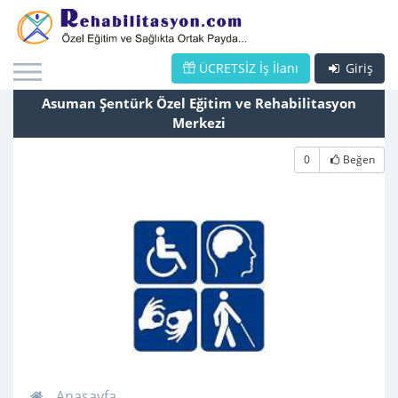
ÜCRETSİZ İş İlanı
Giriş
Asuman Şentürk Özel Eğitim ve Rehabilitasyon
Merkezi
0
Beğen
Anasayfa