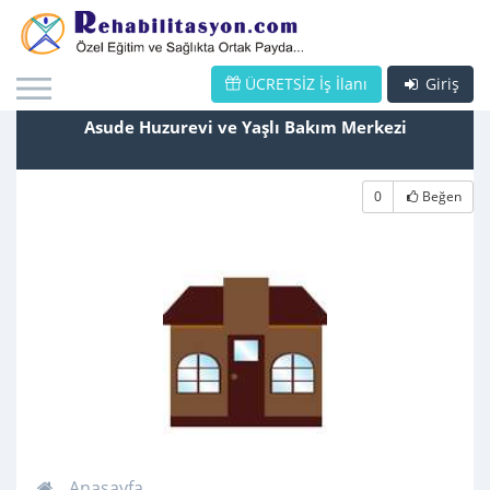
ÜCRETSİZ İş İlanı
Giriş
Asude Huzurevi ve Yaşlı Bakım Merkezi
0
Beğen
Anasayfa