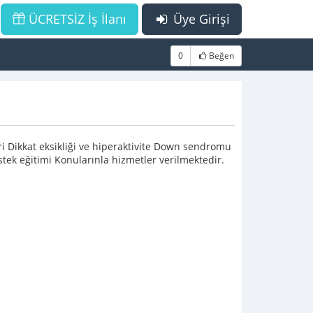
ÜCRETSİZ İş İlanı
Üye Girişi
0
Beğen
 Dikkat eksikliği ve hiperaktivite Down sendromu
ek eğitimi Konularınla hizmetler verilmektedir.