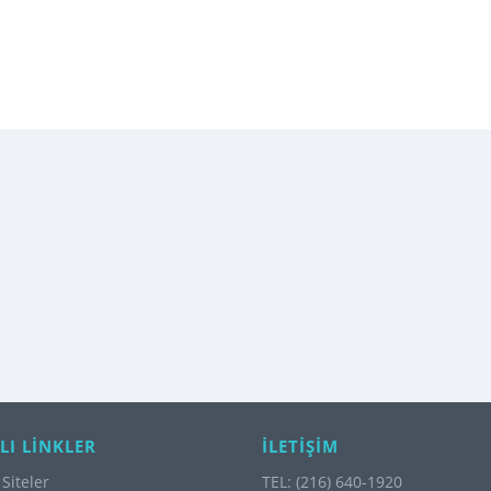
LI LİNKLER
İLETİŞİM
Siteler
TEL: (216) 640-1920