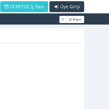
ÜCRETSİZ İş İlanı
Üye Girişi
0
Beğen