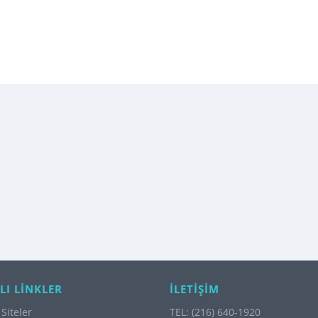
LI LİNKLER
İLETİŞİM
Siteler
TEL: (216) 640-1920