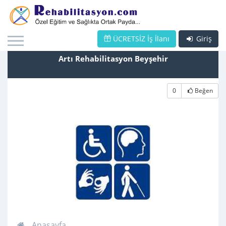
ÜCRETSİZ İş İlanı
Giriş
Artı Rehabilitasyon Beyşehir
0
Beğen
Anasayfa