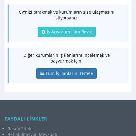
CV'nizi bırakmak ve kurumların size ulaşmasını
istiyorsanız:
İş Arıyorum İlanı Bırak
Diğer kurumların iş ilanlarını incelemek ve
başvurmak için:
Tüm İş İlanlarını Listele
FAYDALI LİNKLER
Resmi Siteler
Rehabilitasyon Mevzuatı