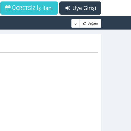
ÜCRETSİZ İş İlanı
Üye Girişi
0
Beğen