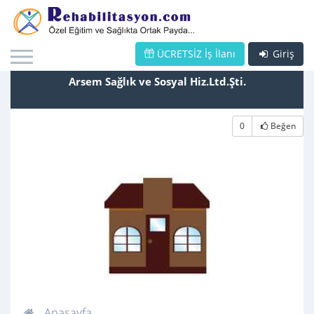
ÜCRETSİZ İş İlanı
Giriş
Arsem Sağlık ve Sosyal Hiz.Ltd.Şti.
0
Beğen
Anasayfa