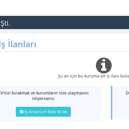
Şti.
ş İlanları
Şu an için bu kuruma ait iş ilanı b
CV'nizi bırakmak ve kurumların size ulaşmasını
D
istiyorsanız:
İş Arıyorum İlanı Bırak