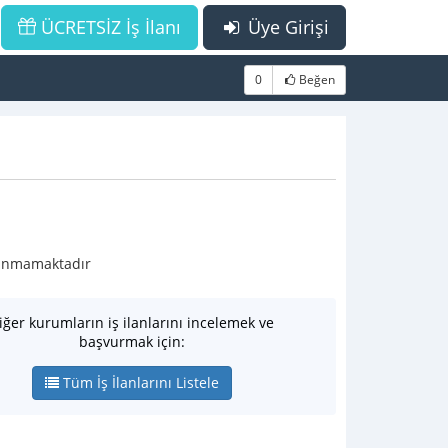
ÜCRETSİZ İş İlanı
Üye Girişi
0
Beğen
ulunmamaktadır
iğer kurumların iş ilanlarını incelemek ve
başvurmak için:
Tüm İş İlanlarını Listele