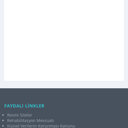
FAYDALI LİNKLER
Resmi Siteler
Rehabilitasyon Mevzuatı
Kişisel Verilerin Korunması Kanunu