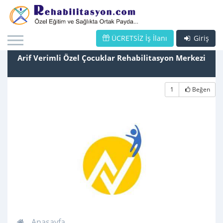
ÜCRETSİZ İş İlanı
Giriş
Arif Verimli Özel Çocuklar Rehabilitasyon Merkezi
1
Beğen
Anasayfa