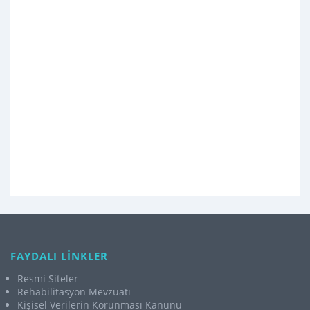
FAYDALI LİNKLER
Resmi Siteler
Rehabilitasyon Mevzuatı
Kişisel Verilerin Korunması Kanunu