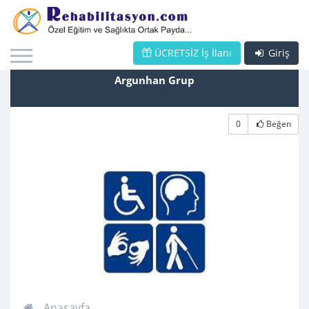
ÜCRETSİZ İş İlanı
Giriş
Argunhan Grup
0
Beğen
Anasayfa