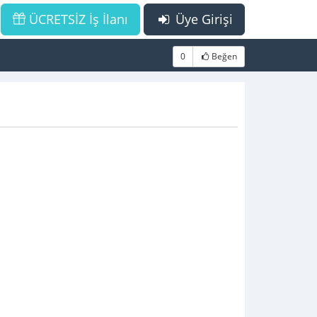
ÜCRETSİZ İş İlanı
Üye Girişi
0
Beğen