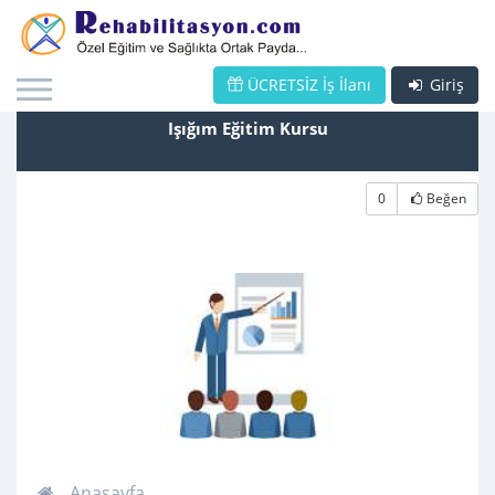
ÜCRETSİZ İş İlanı
Giriş
Işığım Eğitim Kursu
0
Beğen
Anasayfa