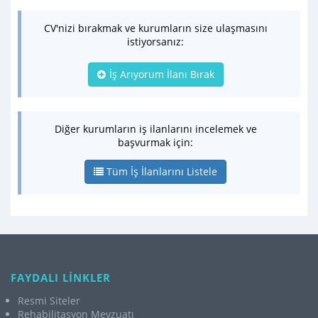
CV'nizi bırakmak ve kurumların size ulaşmasını
istiyorsanız:
İş Arıyorum İlanı Bırak
Diğer kurumların iş ilanlarını incelemek ve
başvurmak için:
Tüm İş İlanlarını Listele
FAYDALI LİNKLER
Resmi Siteler
Rehabilitasyon Mevzuatı