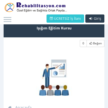
ÜCRETSİZ İş İlanı
Giriş
Işığım Eğitim Kursu
0
Beğen
Anasayfa