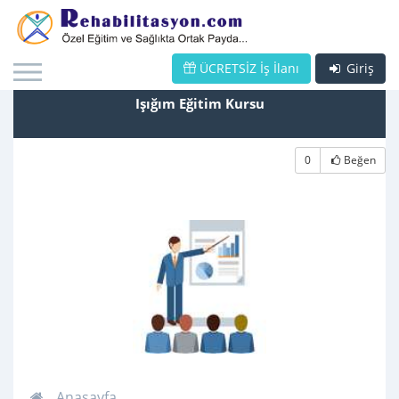
ÜCRETSİZ İş İlanı
Giriş
Işığım Eğitim Kursu
0
Beğen
Anasayfa