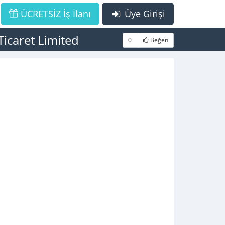
ÜCRETSİZ İş İlanı
Üye Girişi
icaret Limited
0
Beğen