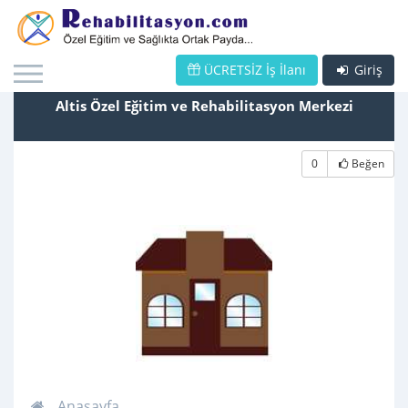
ÜCRETSİZ İş İlanı
Giriş
Altis Özel Eğitim ve Rehabilitasyon Merkezi
0
Beğen
Anasayfa