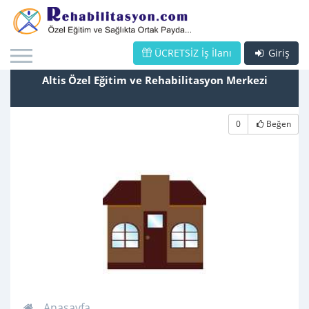
ÜCRETSİZ İş İlanı
Giriş
Altis Özel Eğitim ve Rehabilitasyon Merkezi
0
Beğen
Anasayfa