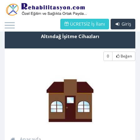
ÜCRETSİZ İş İlanı
Giriş
Altındağ İşitme Cihazları
0
Beğen
Anasayfa