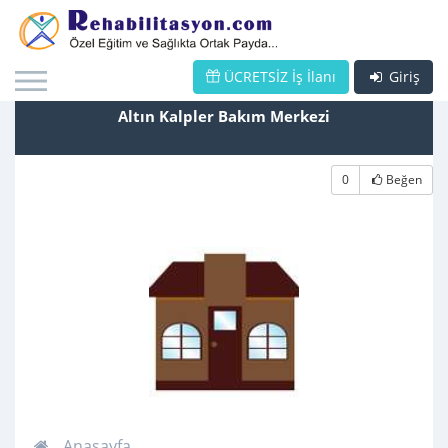
ÜCRETSİZ İş İlanı
Giriş
Altın Kalpler Bakım Merkezi
0
Beğen
Anasayfa