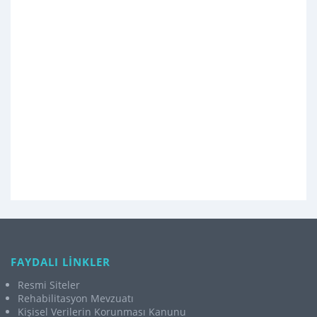
FAYDALI LİNKLER
Resmi Siteler
Rehabilitasyon Mevzuatı
Kişisel Verilerin Korunması Kanunu