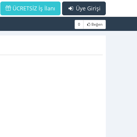
ÜCRETSİZ İş İlanı
Üye Girişi
0
Beğen