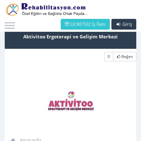
ÜCRETSİZ İş İlanı
Giriş
Aktivitoo Ergoterapi ve Gelişim Merkezi
0
Beğen
Anasayfa