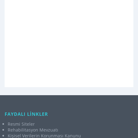
FAYDALI LİNKLER
Resmi Siteler
Rehabilitasyon Mevzuatı
Kişisel Verilerin Korunması Kanunu