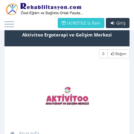
ÜCRETSİZ İş İlanı
Giriş
Aktivitoo Ergoterapi ve Gelişim Merkezi
0
Beğen
Anasayfa