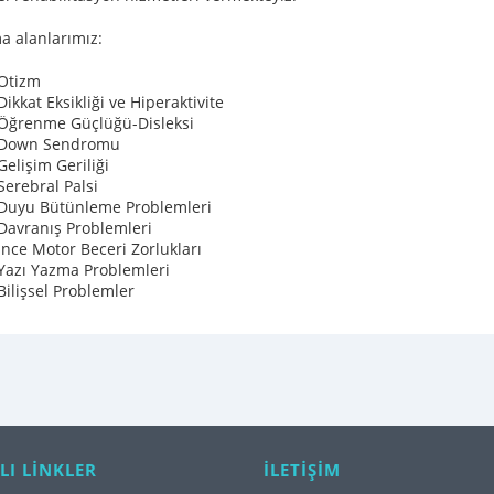
a alanlarımız:
Otizm
Dikkat Eksikliği ve Hiperaktivite
Öğrenme Güçlüğü-Disleksi
Down Sendromu
Gelişim Geriliği
Serebral Palsi
Duyu Bütünleme Problemleri
Davranış Problemleri
İnce Motor Beceri Zorlukları
Yazı Yazma Problemleri
Bilişsel Problemler
LI LİNKLER
İLETİŞİM