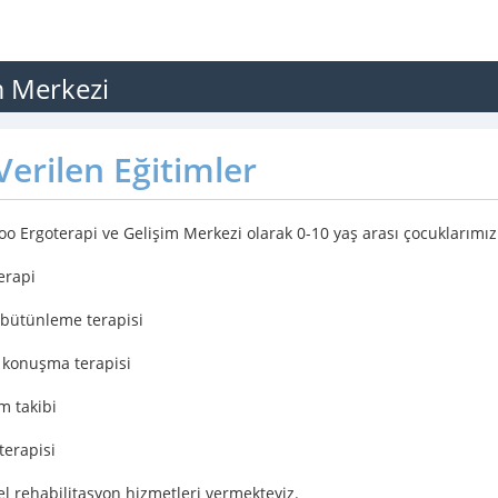
m Merkezi
erilen Eğitimler
too Ergoterapi ve Gelişim Merkezi olarak 0-10 yaş arası çocuklarımız
erapi
bütünleme terapisi
e konuşma terapisi
im takibi
terapisi
sel rehabilitasyon hizmetleri vermekteyiz.