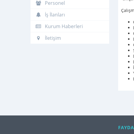
Personel
Çalışm
İş İlanları
Kurum Haberleri
İletişim
FAYDA