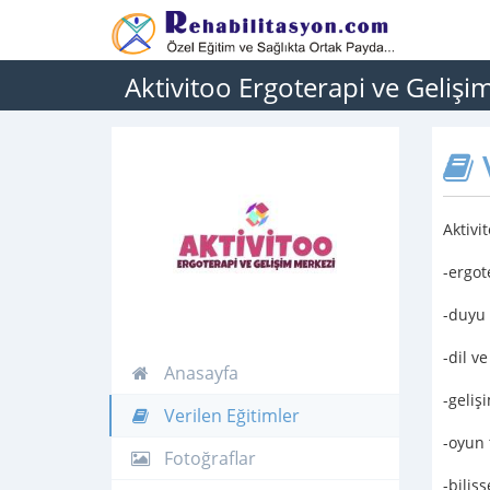
Aktivitoo Ergoterapi ve Gelişi
V
Aktivi
-ergot
-duyu 
-dil v
Anasayfa
-geliş
Verilen Eğitimler
-oyun 
Fotoğraflar
-biliş