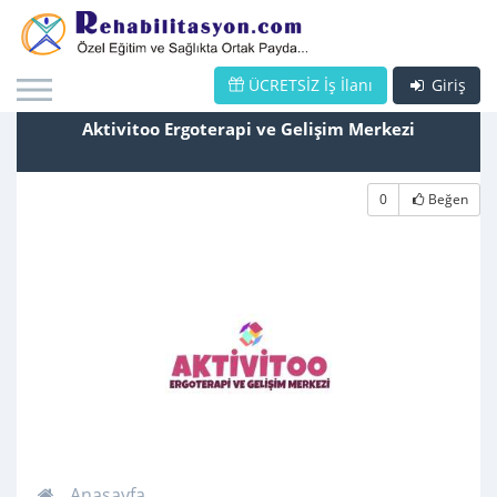
ÜCRETSİZ İş İlanı
Giriş
Aktivitoo Ergoterapi ve Gelişim Merkezi
0
Beğen
Anasayfa