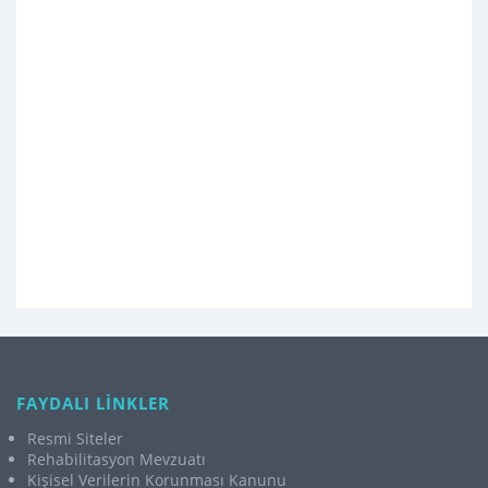
FAYDALI LİNKLER
Resmi Siteler
Rehabilitasyon Mevzuatı
Kişisel Verilerin Korunması Kanunu