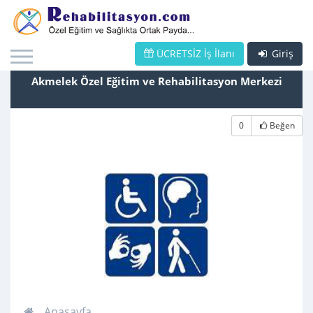
ÜCRETSİZ İş İlanı
Giriş
Akmelek Özel Eğitim ve Rehabilitasyon Merkezi
0
Beğen
Anasayfa