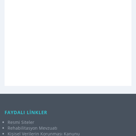
FAYDALI LİNKLER
Resmi Siteler
Rehabilitasyon Mevzuatı
Kişisel Verilerin Korunması Kanunu