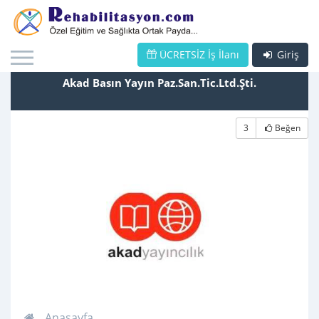
ÜCRETSİZ İş İlanı
Giriş
Akad Basın Yayın Paz.San.Tic.Ltd.Şti.
3
Beğen
Anasayfa