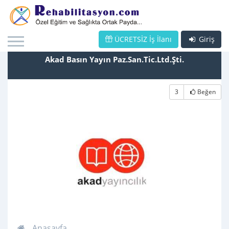
ÜCRETSİZ İş İlanı
Giriş
Akad Basın Yayın Paz.San.Tic.Ltd.Şti.
3
Beğen
Anasayfa