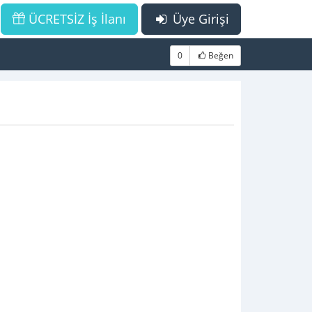
ÜCRETSİZ İş İlanı
Üye Girişi
0
Beğen