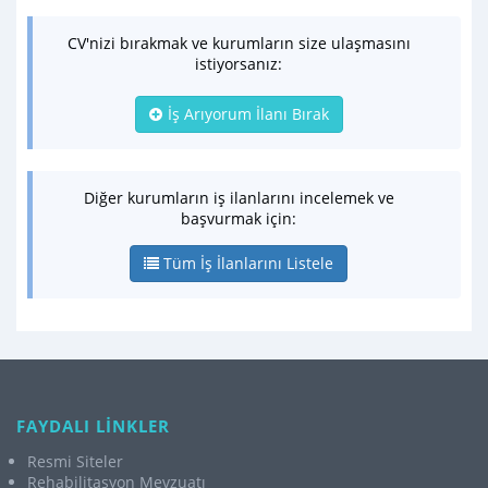
CV'nizi bırakmak ve kurumların size ulaşmasını
istiyorsanız:
İş Arıyorum İlanı Bırak
Diğer kurumların iş ilanlarını incelemek ve
başvurmak için:
Tüm İş İlanlarını Listele
FAYDALI LİNKLER
Resmi Siteler
Rehabilitasyon Mevzuatı