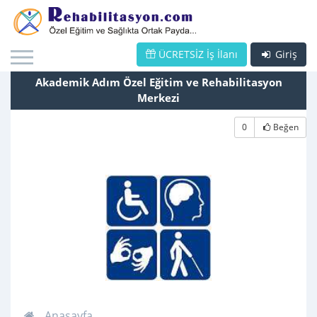
ÜCRETSİZ İş İlanı
Giriş
Akademik Adım Özel Eğitim ve Rehabilitasyon
Merkezi
0
Beğen
Anasayfa