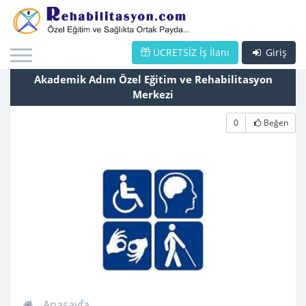
ÜCRETSİZ İş İlanı
Giriş
Akademik Adım Özel Eğitim ve Rehabilitasyon
Merkezi
0
Beğen
Anasayfa