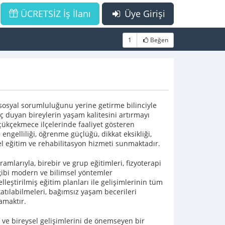
ÜCRETSİZ İş İlanı
Üye Girişi
1
Beğen
 sosyal sorumluluğunu yerine getirme bilinciyle
ç duyan bireylerin yaşam kalitesini artırmayı
çükçekmece ilçelerinde faaliyet gösteren
 engelliliği, öğrenme güçlüğü, dikkat eksikliği,
zel eğitim ve rehabilitasyon hizmeti sunmaktadır.
mlarıyla, birebir ve grup eğitimleri, fizyoterapi
gibi modern ve bilimsel yöntemler
lleştirilmiş eğitim planları ile gelişimlerinin tüm
 katılabilmeleri, bağımsız yaşam becerileri
amaktır.
l ve bireysel gelişimlerini de önemseyen bir