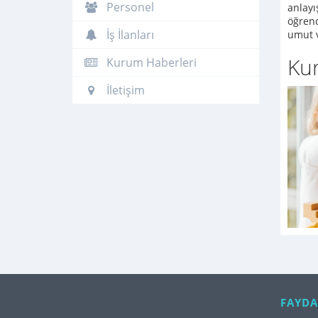
Personel
anlayı
öğrenc
İş İlanları
umut v
Ku
Kurum Haberleri
İletişim
FAYDA