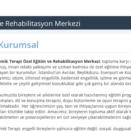
e Rehabilitasyon Merkezi
Kurumsal
mik Terapi Özel Eğitim ve Rehabilitasyon Merkezi
, topluma karşı
uş, insan odaklı yaklaşımı ve uzman kadrosu ile özel eğitime ihtiya
yan bir kurumdur. İstanbul'un Avcılar, Beylikdüzü, Esenyurt ve Kü
imiz; otizm, zihinsel engellilik, bedensel engellilik, işitme ve görme
ktivite ve çeşitli gelişimsel bozukluklar gibi çok geniş bir alanda ö
muzda bireylere ve ailelerine özel olarak hazırlanmış eğitim progra
maları, dil ve konuşma terapisi, duyu bütünleme ve oyun terapisi 
ılmaktadır. Her öğrencimizin yaş, tanı ve ihtiyaçlarına uygun bireyse
arı titizlikle takip edilir. Amacımız, bireylerin topluma aktif olarak
bilmeleri ve potansiyellerini en üst seviyeye çıkarabilmelerini sağl
ik Terapi, engelli bireylerin yalnızca eğitim değil; sosyal, duygusa