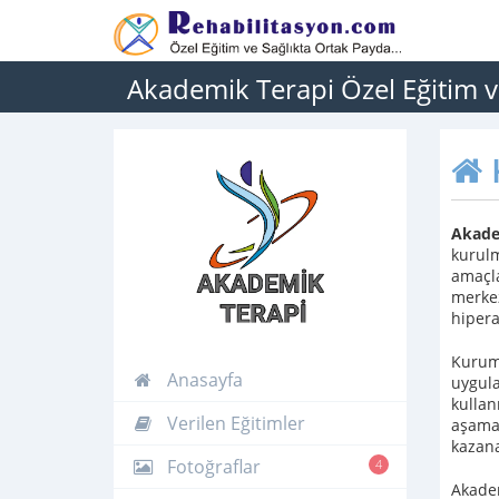
Akademik Terapi Özel Eğitim v
Akade
kurulm
amaçla
merkez
hipera
Kurumu
Anasayfa
uygula
kullan
Verilen Eğitimler
aşamal
kazana
Fotoğraflar
4
Akadem