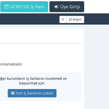
ÜCRETSİZ İş İlanı
Üye Girişi
0
Beğen
ulunmamaktadır
iğer kurumların iş ilanlarını incelemek ve
başvurmak için:
Tüm İş İlanlarını Listele