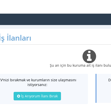
ş İlanları
Şu an için bu kuruma ait iş ilanı b
CV'nizi bırakmak ve kurumların size ulaşmasını
D
istiyorsanız:
İş Arıyorum İlanı Bırak