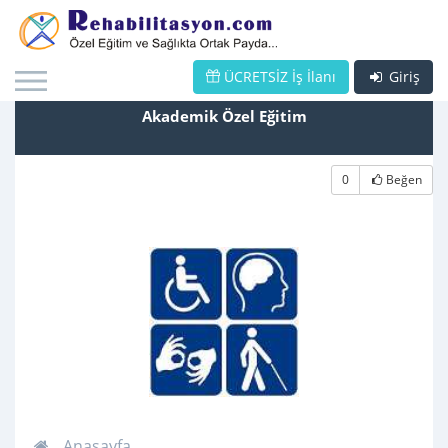
ÜCRETSİZ İş İlanı
Giriş
Akademik Özel Eğitim
0
Beğen
Anasayfa