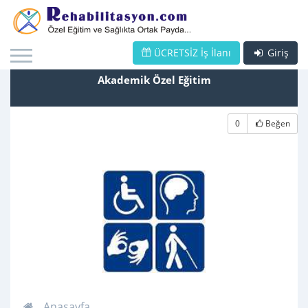
ÜCRETSİZ İş İlanı
Giriş
Akademik Özel Eğitim
0
Beğen
Anasayfa