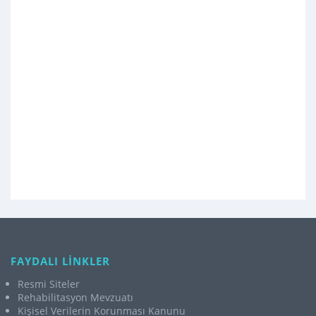
FAYDALI LİNKLER
Resmi Siteler
Rehabilitasyon Mevzuatı
Kişisel Verilerin Korunması Kanunu