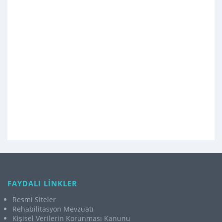
FAYDALI LİNKLER
Resmi Siteler
Rehabilitasyon Mevzuatı
Kişisel Verilerin Korunması Kanunu