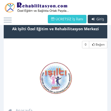
ÜCRETSİZ İş İlanı
Giriş
Ak Işilti Özel Eğitim ve Rehabilitasyon Merkezi
0
Beğen
Anasayfa