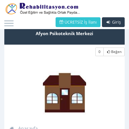
ÜCRETSİZ İş İlanı
Giriş
Afyon Psikoteknik Merkezi
0
Beğen
Anasayfa