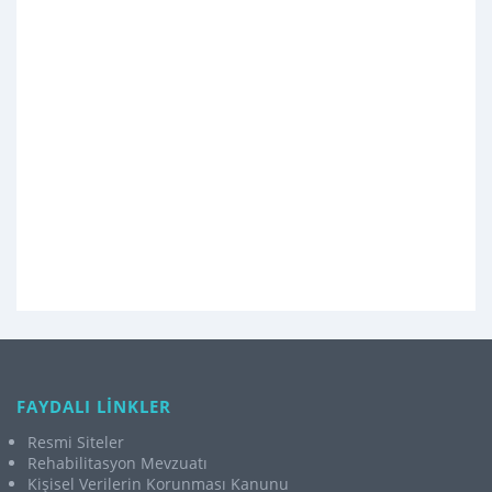
FAYDALI LİNKLER
Resmi Siteler
Rehabilitasyon Mevzuatı
Kişisel Verilerin Korunması Kanunu