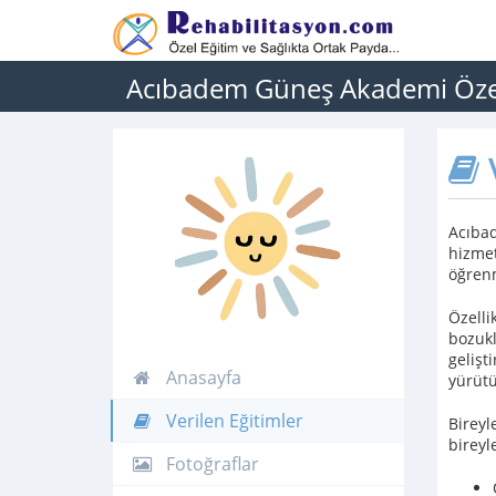
Acıbadem Güneş Akademi Özel
V
Acıbad
hizmet
öğrenm
Özelli
bozukl
gelişt
Anasayfa
yürütü
Verilen Eğitimler
Bireyl
bireyl
Fotoğraflar