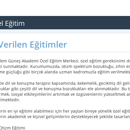
 Eğitim
erilen Eğitimler
em Güneş Akademi Özel Eğitim Merkezi, özel eğitim gereksinimi duy
i sunmaktadır. Kurumumuzda, otizm spektrum bozukluğu, zihin engel
e güçlüğü gibi birçok alanda uzman kadromuzla eğitim verilmekte
kle dil ve konuşma terapisi kapsamında, kekemelik, gecikmiş dil ge
uklar gibi çeşitli dil ve konuşma bozuklukları ele alınmaktadır. Bu te
irmek, sosyal etkileşimlerini artırmak ve özgüvenlerini yükseltmek a
lmektedir.
erin en iyi eğitimi alabilmesi için her yaştan bireye yönelik özel e
erin akademik ve kişisel gelişimlerini destekleyecek şekilde tasarla
Otizm Eğitimi