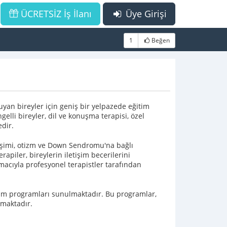
ÜCRETSİZ İş İlanı
Üye Girişi
1
Beğen
an bireyler için geniş bir yelpazede eğitim
li bireyler, dil ve konuşma terapisi, özel
dir.
lişimi, otizm ve Down Sendromu'na bağlı
rapiler, bireylerin iletişim becerilerini
macıyla profesyonel terapistler tarafından
ğitim programları sunulmaktadır. Bu programlar,
nmaktadır.