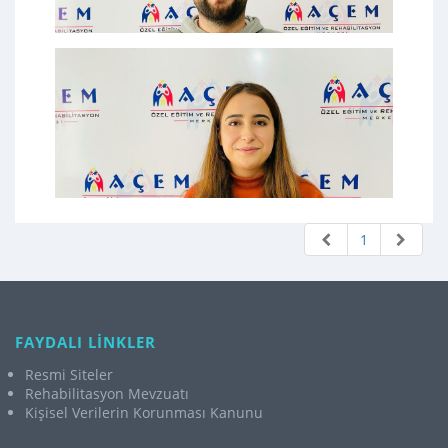
1
FAYDALI LİNKLER
Resmi Siteler
Rehabilitasyon Mevzuatı
Kişisel Verilerin Korunması Kanunu