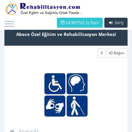
ÜCRETSİZ İş İlanı
Giriş
Abece Özel Eğitim ve Rehabilitasyon Merkezi
0
Beğen
Anasayfa