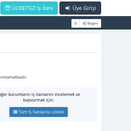
ÜCRETSİZ İş İlanı
Üye Girişi
0
Beğen
ulunmamaktadır
iğer kurumların iş ilanlarını incelemek ve
başvurmak için:
Tüm İş İlanlarını Listele