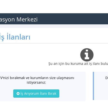
tasyon Merkezi
ş İlanları
Şu an için bu kuruma ait iş ilanı b
CV'nizi bırakmak ve kurumların size ulaşmasını
D
istiyorsanız:
İş Arıyorum İlanı Bırak