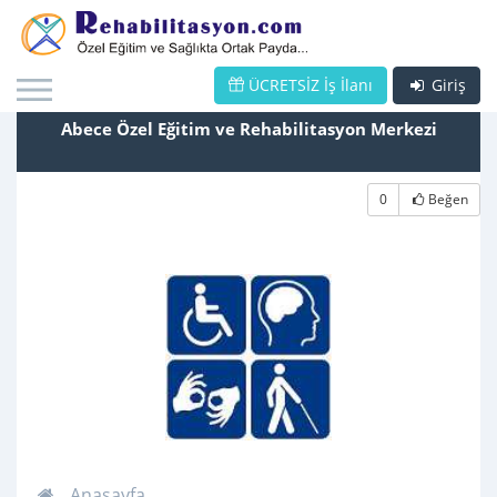
ÜCRETSİZ İş İlanı
Giriş
Abece Özel Eğitim ve Rehabilitasyon Merkezi
0
Beğen
Anasayfa