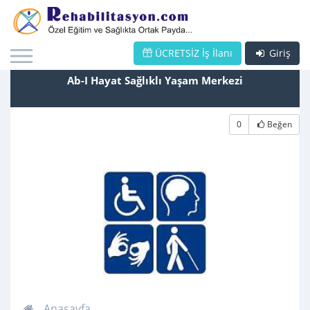
ÜCRETSİZ İş İlanı
Giriş
Ab-I Hayat Sağlıklı Yaşam Merkezi
0
Beğen
Anasayfa