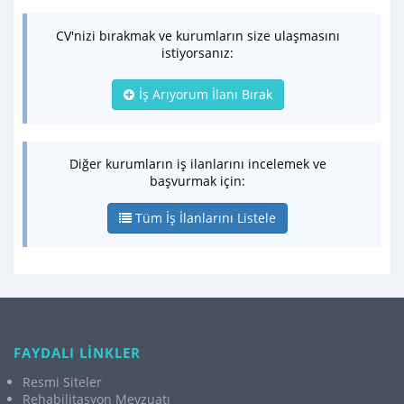
CV'nizi bırakmak ve kurumların size ulaşmasını
istiyorsanız:
İş Arıyorum İlanı Bırak
Diğer kurumların iş ilanlarını incelemek ve
başvurmak için:
Tüm İş İlanlarını Listele
FAYDALI LİNKLER
Resmi Siteler
Rehabilitasyon Mevzuatı