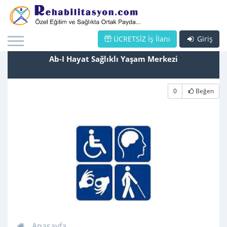
ÜCRETSİZ İş İlanı
Giriş
Ab-I Hayat Sağlıklı Yaşam Merkezi
0
Beğen
Anasayfa